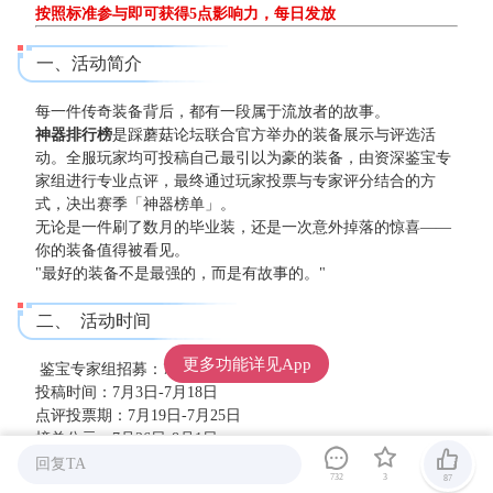
按照标准参与即可获得5点影响力，每日发放
一、活动简介
每一件传奇装备背后，都有一段属于流放者的故事。
神器排行榜
是踩蘑菇论坛联合官方举办的装备展示与评选活
动。全服玩家均可投稿自己最引以为豪的装备，由资深鉴宝专
家组进行专业点评，最终通过玩家投票与专家评分结合的方
式，决出赛季「神器榜单」。
无论是一件刷了数月的毕业装，还是一次意外掉落的惊喜——
你的装备值得被看见。
"最好的装备不是最强的，而是有故事的。"
二、 活动时间
更多功能详见App
鉴宝专家组招募：7月3日-7月5日
投稿时间：7月3日-7月18日
点评投票期：7月19日-7月25日
榜单公示：7月26日-8月1日
奖励发放：8月1日起10个工作日内
回复TA
732
3
87