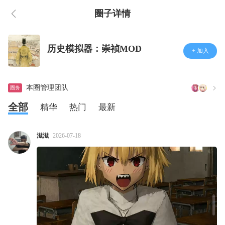
圈子详情
历史模拟器：崇祯MOD
+ 加入
本圈管理团队
圈务
全部
精华
热门
最新
滋滋
2026-07-18