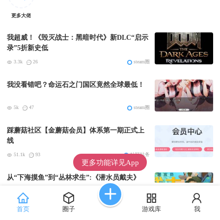
更多大佬
我超威！《毁灭战士：黑暗时代》新DLC“启示
录”5折新史低
3.3k
26
steam圈
我没看错吧？命运石之门国区竟然全球最低！
5k
47
steam圈
踩蘑菇社区【金蘑菇会员】体系第一期正式上
线
51.1k
93
社区站务
更多功能详见App
从“下海摸鱼”到“丛林求生”:《潜水员戴夫》
DLC《丛林》移动端定档8月14日
18k
136
游戏圈那些事
首页
圈子
游戏库
我