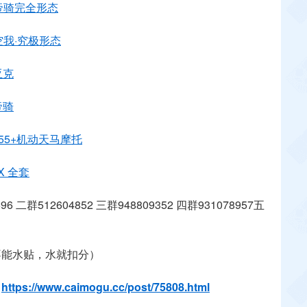
帝骑完全形态
空我·究极形态
亚克
帝骑
55+机动天马摩托
X 全套
 二群512604852 三群948809352 四群931078957五
不能水贴，水就扣分）
：
https://www.caimogu.cc/post/75808.html