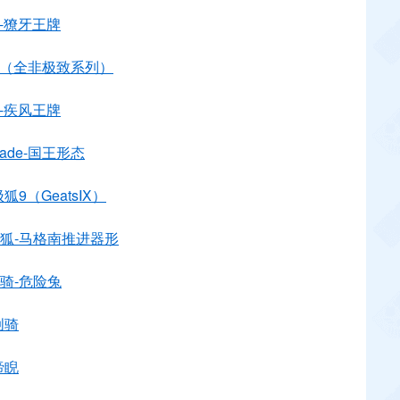
-獠牙王牌
W（全非极致系列）
-疾风王牌
ade-国王形态
狐9（GeatsⅨ）
极狐-马格南推进器形
骑-危险兔
创骑
谛睨