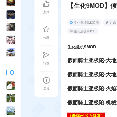
【生化9MOD】
点赞
生化危机9MOD圈
讨论
生化危机9MOD
收藏
生化危机9MOD
假面骑士亚极陀-大
转发
假面骑士亚极陀-大
假面骑士亚极陀-火
举报
假面骑士亚极陀-机
（低模已尽力修复）