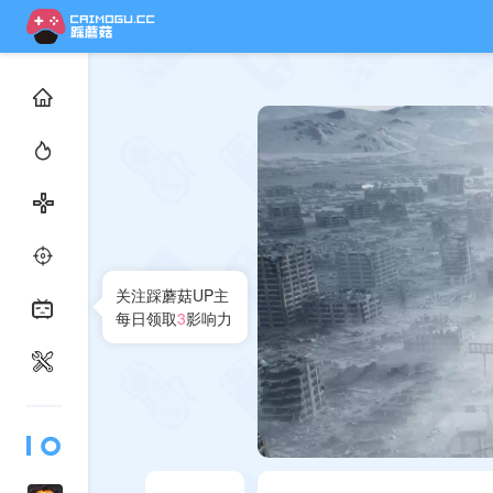
关注踩蘑菇UP主
每日领取
3
影响力