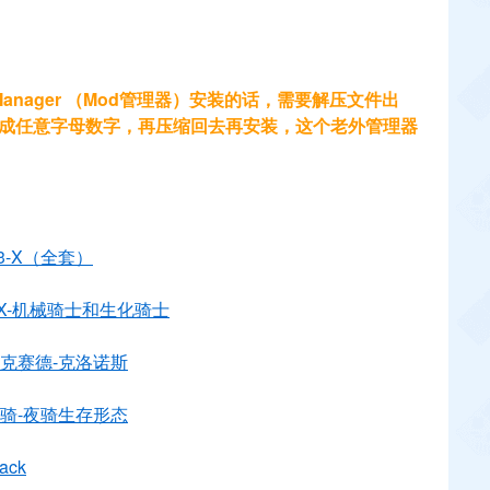
d Manager （Mod管理器）安装的话，需要解压文件出
改成任意字母数字，再压缩回去再安装，这个老外管理器
3-X（全套）
X-机械骑士和生化骑士
艾克赛德-克洛诺斯
龙骑-夜骑生存形态
ck