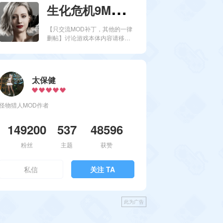
生
化危机9MOD圈
【只交流MOD补丁，其他的一律
删帖】讨论游戏本体内容请移步
生化危机9：安魂曲圈子
太保健
怪物猎人MOD作者
149200
537
48596
粉丝
主题
获赞
私信
关注 TA
此为广告