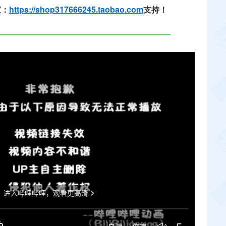
宝：
https://shop317666245.taobao.com
支持！
——————————————————————