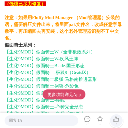
（低模已尽力修复）
注意：如果用Fluffy Mod Manager （Mod管理器）安装的
话，需要解压文件出来，将里面pak文件名，改成任意字母
数字，再压缩回去再安装，这个老外管理器识别不了中文
名。
假面骑士系列：
【生化9MOD】假面骑士W（全非极致系列）
【生化9MOD】假面骑士W-疾风王牌
【生化9MOD】假面骑士Blade-国王形态
【生化9MOD】假面骑士-极狐9（GeatsⅨ）
【生化9MOD】假面骑士极狐-马格南推进器形
【生化9MOD】假面骑士创骑-危险兔
【生化9MOD】假面骑士-创骑
更多功能详见App
【生化9MOD】假面骑士-谛睨
【生化9MOD】假面骑士-帝骑完全形态
【生化9MOD】假面骑士-空我·究极形态
【生化9MOD】假面骑士·亚克
回复TA
77
1
7
【生化9MOD】假面骑士·帝骑