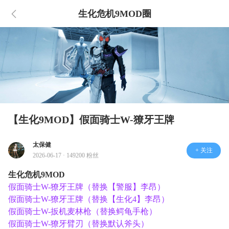
生化危机9MOD圈
【生化9MOD】假面骑士W-獠牙王牌
太保健
+ 关注
2026-06-17 · 149200 粉丝
生化危机9MOD
假面骑士W-獠牙王牌（替换【警服】李昂）
假面骑士W-獠牙王牌（替换【生化4】李昂）
假面骑士W-扳机麦林枪（替换鳄龟手枪）
假面骑士W-獠牙臂刃（替换默认斧头）