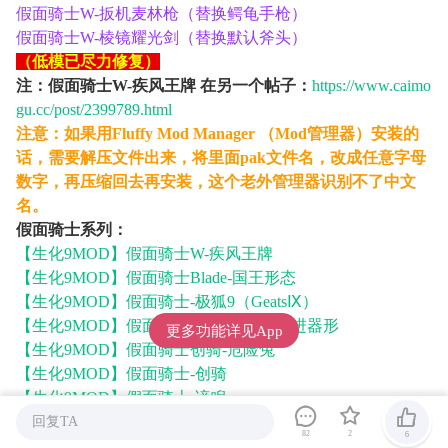
假面骑士W-扳机麦林枪（替换鳄龟手枪）
假面骑士W-棱镜耀光剑（替换默认斧头）
（低模已尽力修复）
注：假面骑士W-疾风王牌 在另一个帖子：
https://www.caimo
gu.cc/post/2399789.html
注意：如果用Fluffy Mod Manager （Mod管理器）安装的
话，需要解压文件出来，将里面pak文件名，改成任意字母
数字，再压缩回去再安装，这个老外管理器识别不了中文
名。
假面骑士系列：
【生化9MOD】假面骑士W-疾风王牌
【生化9MOD】假面骑士Blade-国王形态
【生化9MOD】假面骑士-极狐9（GeatsⅨ）
【生化9MOD】假面骑士极狐-马格南推进器形
更多功能详见App
【生化9MOD】假面骑士创骑-危险兔
【生化9MOD】假面骑士-创骑
【生化9MOD】假面骑士-谛睨
【生化9MOD】假面骑士-帝骑完全形态
回复TA
82
2
6
【生化9MOD】假面骑士-空我·究极形态