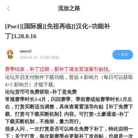
流放之路
[Poe1][国际服][先祖再临][汉化+功能补
丁]3.28.0.16
amsco2
+ 关注
2026-06-24 · 273905 粉丝
赛季结束，补丁过期，新补丁请去置顶索引贴找。
论坛开启支付附件下载功能，暂设 4 影响力（每日可以获取
4+2 影响力）才能下载。
论坛货币可免费获取=补丁是免费
常规赛季时长3-4月，闪回赛季、季前赛或短赛季时长1月左
右，打赏买断适当调整，具体查看置顶导向贴【补丁免费下
载、打赏与下载买断机制】内容。可打赏=土豪通道=补丁
下载买断机制，不推崇，量力而行。
很多人问，一次打赏是否可以终生免费下补丁，特此说明一
下：关于打赏，每次新赛季会更新补丁发布帖，也就是一次