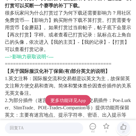
打赏可以买断一个赛季的补丁下载。
很多玩家问为什么打赏过了为何下载还需要影响力？用社区
免费货币—【影响力】购买附件下载不算打赏。打赏需要专
用货币【金蘑菇】。如果打赏过当前帖子，帖子底下会显示
【再次打赏】字样。或者查看已打赏记录：鼠标点右上角自
己的头像，依次进入【我的主页】-【我的记录】-【打赏】
可以查看打赏记录。
--->影响力获取说明<---
=======================================
【关于国际服汉化补丁保留(有)部分英文的说明】
1.英文注释：国际服交流和交易都是以英文为主，故保留英
文注释方便交易和查询。简体和繁体查价因查价插件的关系
无英文备注。
2.为部分插件（迷宫插件：LabCompass 交易插件：Poe-Lurk
更多功能详见App
er、SlimTrade、POE-Trades-Companion等）提供功能而保留
英文：主要有迷宫地点、提示字符串、密语、出入提示等
3.因为汉化工具不支持非标字符串汉化：如界面右侧任务简
回复TA
讯，具体可打开地图看任务描述进行。
452
8
27