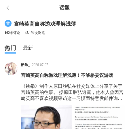
话题
宫崎英高自称游戏理解浅薄
162
条评论
45.19k
次浏览
热门
最新
酷乐_
2026-07-07
宫崎英高自称游戏理解浅薄！不够格妄议游戏
《铁拳》制作人原田胜弘在社交媒体上分享了关于
宫崎英高的往事。 据原田胜弘透露，他本人曾因宫
崎英高不喜欢视频采访这一习惯而特意发邮件询问
原因。原田转述道，宫崎英高在回复中给出了很长
的解释——他不喜欢看到自己出现在视频画面中，
但更深层的原因，是宫崎英高认为自己“尚不具备资
格作为那个去谈论游戏的人”。 原田胜弘复述了宫
崎英高的原话：“行业内有许多人对游戏的理解远超