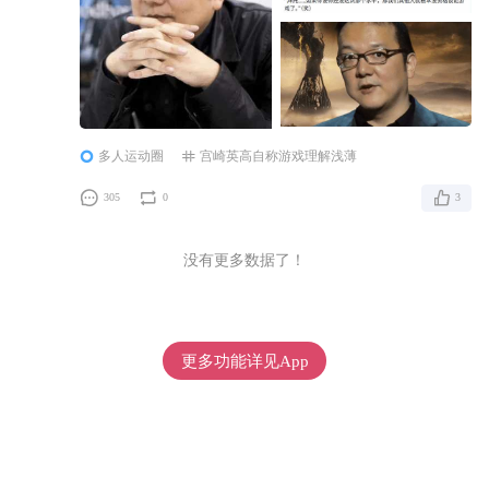
于我。每当听到他们谈论游戏时，我都会感到
多人运动圈
宫崎英高自称游戏理解浅薄
305
0
3
没有更多数据了！
更多功能详见App