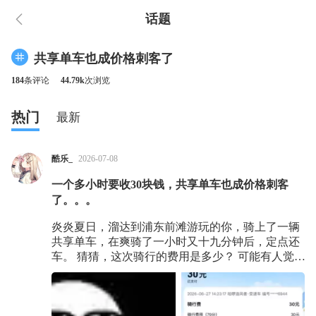
话题
共享单车也成价格刺客了
184
条评论
44.79k
次浏览
热门
最新
酷乐_
2026-07-08
一个多小时要收30块钱，共享单车也成价格刺客
了。。。
炎炎夏日，溜达到浦东前滩游玩的你，骑上了一辆
共享单车，在爽骑了一小时又十九分钟后，定点还
车。 猜猜，这次骑行的费用是多少？ 可能有人觉
得，共享单车啊，就几块钱呗。 也有人灵机一动，
都让我猜了，不一般，难道是十多块？ 可如果我
说，你得付 —— 30 块呢？