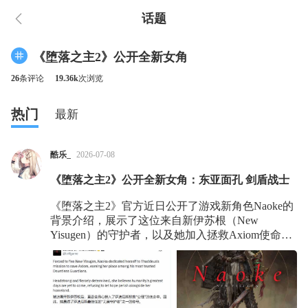
话题
《堕落之主2》公开全新女角
26
条评论
19.36k
次浏览
热门
最新
酷乐_
2026-07-08
《堕落之主2》公开全新女角：东亚面孔 剑盾战士
《堕落之主2》官方近日公开了游戏新角色Naoke的
背景介绍，展示了这位来自新伊苏根（New
Yisugen）的守护者，以及她加入拯救Axiom使命背
后的故事。 官方介绍称，Naoke曾被迫逃离自己的
家园新伊苏根。在流离失所之后，她选择加入
Thaddeus的行动，投身于拯救Axiom的任务，并最
终成为Thaddeus麾下最受信任的无畏守护者之一。
作为一名性格强硬的战士，Naoke拥有极强的意志