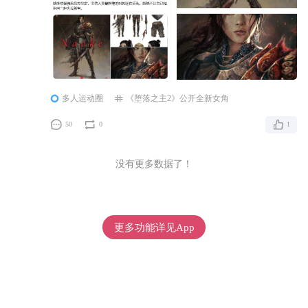
力和
多人运动圈
《堕落之主2》公开全新女角
50
0
1
没有更多数据了！
更多功能详见App