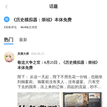
话题
《历史模拟器：崇祯》本体免费
132
条评论
44.41k
次浏览
热门
最新
灵摆大师
2026-06-23
敬这大争之世：6月25日，《历史模拟器：崇祯》
本体免费
陛下： 从这一天起，陛下不用先花一分钱，也能坐
到御案前。 御案前没有美人，没有盛宴。 只有空
下去的国库，压上来的辽饷，四起的流寇，吵不完
的朝堂，还有一个摇摇欲坠的大明。 陛下落笔，局
中大明便将滑进一个专属陛下的时空。