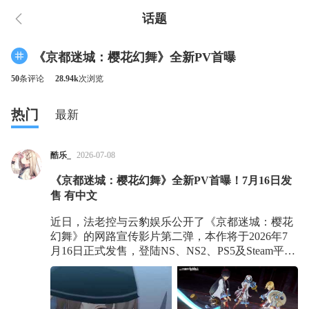
话题
《京都迷城：樱花幻舞》全新PV首曝
50
条评论
28.94k
次浏览
热门
最新
酷乐_
2026-07-08
《京都迷城：樱花幻舞》全新PV首曝！7月16日发
售 有中文
近日，法老控与云豹娱乐公开了《京都迷城：樱花
幻舞》的网路宣传影片第二弹，本作将于2026年7
月16日正式发售，登陆NS、NS2、PS5及Steam平
台。 视频欣赏： 官方介绍：【请多指教！】距离
转学只剩下最后倒数，《亰都幻都 -樱花幻舞-》网
路宣传影片第二弹，已经公开。 你要不要加入我的
小队，一起彻底攻略迷宫？ 全新学园系双维度