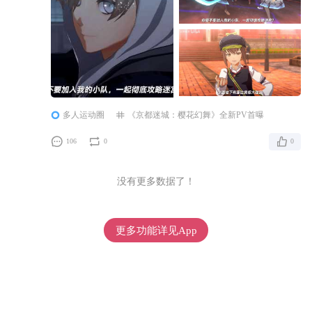
ARPG最新作《亰都幻都 -樱花幻舞-》，即将于7月
16日上市!!
多人运动圈
《京都迷城：樱花幻舞》全新PV首曝
106
0
0
没有更多数据了！
更多功能详见App