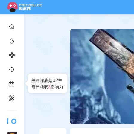
关注踩蘑菇UP主
每日领取
3
影响力