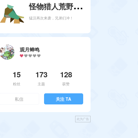
怪
物猎人荒野：移野丁真
猛汉再次来袭，兄弟们冲！
观月蝉鸣
15
173
128
粉丝
主题
获赞
私信
关注 TA
此为广告