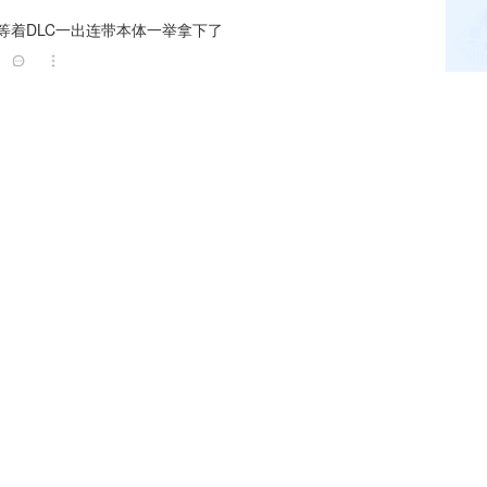
等着DLC一出连带本体一举拿下了
，晚买享史低
0
素全是负面的,dlc要怎么做才能救回来?本体实际性的优化一个
,感觉都被放弃了,dlc再加资源?不可能
，不过珠子改的确实sb
0