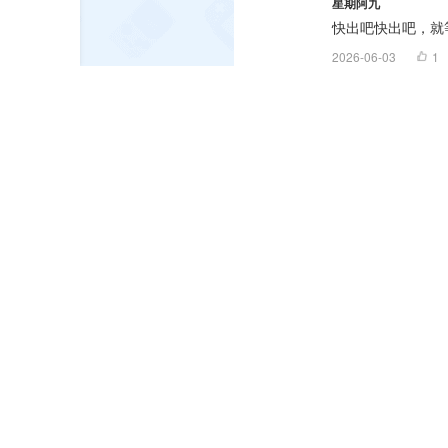
星期阿九
快出吧快出吧，就
2026-06-03
1
玩家02735340
先买先享受
2026-06-03
123
荒野本体新加的要
都没,更新也没几个
2026-06-03
0
空虚之梦
集中很厉害吧
2026-06-03