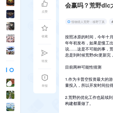
会赢吗？荒野dl
点赞
怪物猎人荒野：移野丁真
收藏
按照冰原的时间，今年十月
年年初发布，如果是慢工
说……这是不可能的事，
息是到时候荒野dlc更新
转发
目前两种可能性猜测
1.作为卡普空投资最大的游
量投入，所以开发时间拉
举报
2.荒野的优化工作也延续到
构建都重做了。