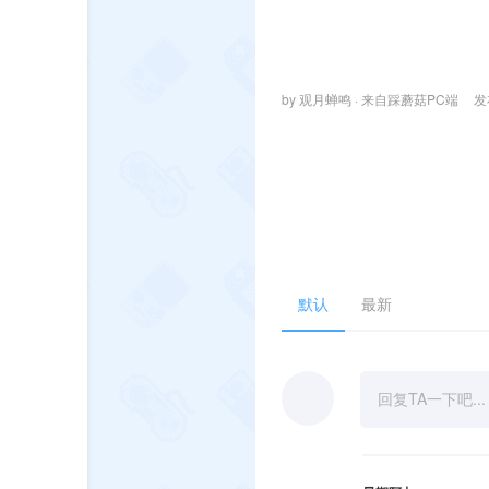
by 观月蝉鸣 · 来自踩蘑菇PC端
发
默认
最新