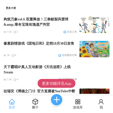
更多大佬
构筑万象vol.6 双重释放！三奉献裂风雷球
&amp;寒冬宝珠玫瑰遗产判官
3.2k
2
流放之路
像素剧情游戏《团地日和》定档10月30日发售
2k
6
游戏圈那些事
天下霸唱IP真人互动影游《天坑追匪》上线
Steam
2.3k
4
游戏圈那些事
更多功能详见App
拉瑞安《博德之门3》官方直播被YouTube中断
2.8k
8
游戏圈那些事
首页
圈子
游戏库
我