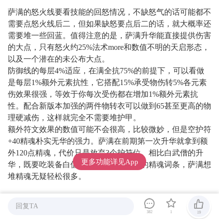
萨满的怒火线要看技能的回怒情况，不缺怒气的话可能都不
需要点怒火线后二，但如果缺怒要点后二的话，就大概率还
需要堆一些回蓝。值得注意的是，萨满升华能直接提供伤害
的大点，只有怒火约25%法术more和数值不明的天启形态，
以及一个潜在的未公布大点。
防御线的每层4%适应，在满全抗75%的前提下，可以看做
是每层1%额外元素抗性，它搭配15%承受物伤转5%各元素
伤效果很强，等效于你每次受伤都在增加1%额外元素抗
性。配合新版本加强的两件物转衣可以做到65甚至更高的物
理硬减伤，这样就完全不需要堆护甲。
额外符文效果的数值可能不会很高，比较微妙，但是空护符
+40精魂朴实无华的强力。萨满在前期第一次升华就拿到额
外120点精魂，代价只是放弃3个护符位。相比白武僧的升
更多功能详见App
华，既要吃装备白值，又得放弃装备上的精魂词条，萨满想
堆精魂无疑轻松很多。
神谕升华及个人评价：
回复TA
382
1
19