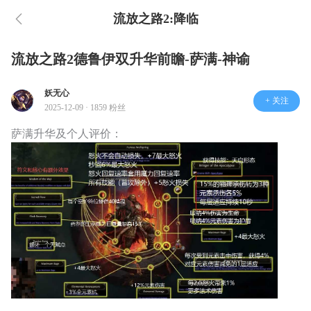
流放之路2:降临
流放之路2德鲁伊双升华前瞻-萨满-神谕
妖无心
+ 关注
2025-12-09 · 1859 粉丝
萨满升华及个人评价：