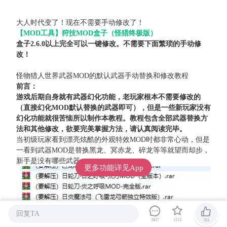
大人时代变了！现在不需要手动修改了！
【MOD工具】狩技MOD盒子（怪猎终极版）
盒子2.6.0以上完全可以一键修改。不需要下面繁琐的手动修
改！
怪物猎人世界武器MOD的默认武器手动替换和修改教程
前言：
游戏后期自身就有武器幻化功能，老玩家根本不需要修改的
（直接幻化MOD默认替换的武器即可），但是一些新玩家没有
幻化功能就很苦恼所以制作本教程。教程包含全部武器替换方
法和其他修改，欲要完美掌握方法，请认真阅读完毕。
当初级玩家看到漂亮炫酷的外观特效MOD时都非常心动，但是
一看到武器MOD是替换黑龙、冥赤龙、碎龙等等就望而却步，
新手是没有哪些武器。
更多功能详见App
回复TA
1837
1213
703