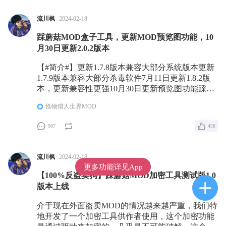
流川枫
2024-02-18
踩蘑菇MOD盒子工具，更新MOD预览图功能，10
月30日更新2.0.2版本
【#简介#】更新1.7.8版本兼容大部分系统版本更新
1.7.9版本兼容大部分杀毒软件7月11日更新1.8.2版
本，更新兼容性更强10月30日更新预览图功能踩蘑
菇加密工具测试群：853699343如果有MOD作者的
怪物猎人世界MOD
MOD使用了加密，那么使用对应的MOD就需要用
到专门的登录器才能使用，不过这个客户端的功能
907
458
不止是针对加密工具，还有MOD管理器的功能，就
算不用于加密的MOD也能当一个很好用的MOD管
理工具
流川枫
2024-02-18
更多功能详见App
【100%反盗卖狗】踩蘑菇MOD加密工具测试版1.0
版本上线
介于现在外面盗卖MOD的情况越来越严重，我们特
地开发了一个加密工具供作者使用，这个加密功能