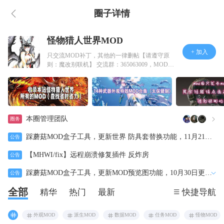
圈子详情
怪物猎人世界MOD
+ 加入
只交流MOD补丁，其他的一律删帖【请遵守原
则：魔改别联机】 交流群：365063009，MOD学
习小组：77014960
本圈管理团队
圈务
踩蘑菇MOD盒子工具，更新世界 防具套替换功能，11月21日
公告
更新2.1.1版本
【MHWI/fix】远程崩溃修复插件 反炸房
公告
踩蘑菇MOD盒子工具，更新MOD预览图功能，10月30日更新
公告
2.0.2版本
全部
精华
热门
最新
快捷导航
外观MOD
派生MOD
数据MOD
任务MOD
怪物MOD