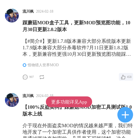
流川枫
2024-02-18
踩蘑菇MOD盒子工具，更新MOD预览图功能，10
月30日更新2.0.2版本
【#简介#】更新1.7.8版本兼容大部分系统版本更新
1.7.9版本兼容大部分杀毒软件7月11日更新1.8.2版
本，更新兼容性更强10月30日更新预览图功能踩蘑
菇加密工具测试群：853699343如果有MOD作者的
怪物猎人世界MOD
MOD使用了加密，那么使用对应的MOD就需要用
到专门的登录器才能使用，不过这个客户端的功能
907
458
不止是针对加密工具，还有MOD管理器的功能，就
算不用于加密的MOD也能当一个很好用的MOD管
理工具
流川枫
2024-02-18
更多功能详见App
【100%反盗卖狗】踩蘑菇MOD加密工具测试版1.0
版本上线
介于现在外面盗卖MOD的情况越来越严重，我们特
地开发了一个加密工具供作者使用，这个加密功能