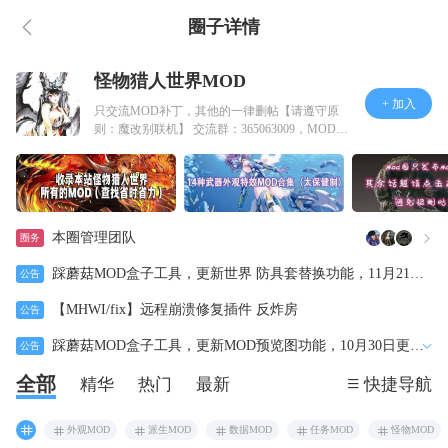
圈子详情
怪物猎人世界MOD
+ 加入
只交流MOD补丁，其他的一律删帖【请遵守原
则：魔改别联机】 交流群：365063009，MOD学
习小组：77014960
本圈管理团队
圈务
踩蘑菇MOD盒子工具，更新世界 防具套替换功能，11月21日
公告
更新2.1.1版本
【MHWI/fix】远程崩溃修复插件 反炸房
公告
踩蘑菇MOD盒子工具，更新MOD预览图功能，10月30日更新
公告
2.0.2版本
全部
精华
热门
最新
快捷导航
外观MOD
派生MOD
数据MOD
任务MOD
怪物MOD