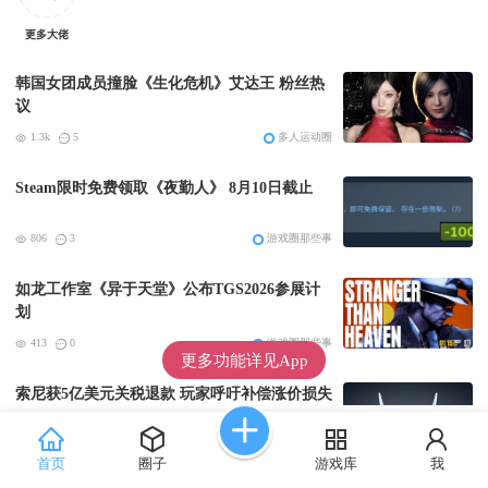
更多大佬
韩国女团成员撞脸《生化危机》艾达王 粉丝热
议
1.3k
5
多人运动圈
Steam限时免费领取《夜勤人》 8月10日截止
806
3
游戏圈那些事
如龙工作室《异于天堂》公布TGS2026参展计
划
413
0
游戏圈那些事
更多功能详见App
索尼获5亿美元关税退款 玩家呼吁补偿涨价损失
318
0
游戏圈那些事
首页
圈子
游戏库
我