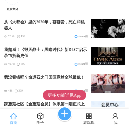
更多大佬
从《大都会》里的2026年，聊聊爱，死亡和机
器人
17.7k
130
steam圈
我超威！《毁灭战士：黑暗时代》新DLC“启示
录”5折新史低
40.4k
305
steam圈
我没看错吧？命运石之门国区竟然全球最低！
48k
309
steam圈
更多功能详见App
踩蘑菇社区【金蘑菇会员】体系第一期正式上
线
82.8k
157
社区站务
首页
圈子
游戏库
我