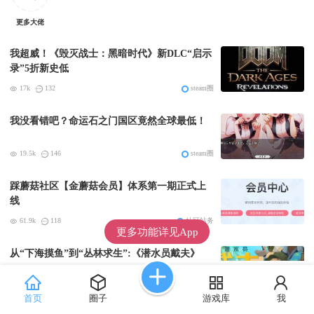
更多大佬
我超威！《毁灭战士：黑暗时代》新DLC“启示
录”5折新史低
17k
132
steam圈
我没看错吧？命运石之门国区竟然全球最低！
19.5k
146
steam圈
踩蘑菇社区【金蘑菇会员】体系第一期正式上
线
61.9k
118
社区站务
更多功能详见App
从“下海摸鱼”到“丛林求生”:《潜水员戴夫》
DLC《丛林》移动端定档8月14日
25.3k
189
游戏圈那些事
首页
圈子
游戏库
我