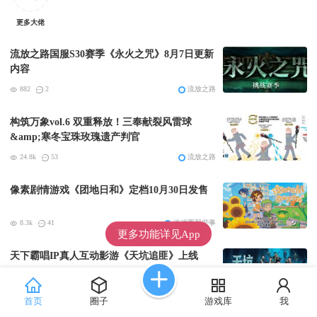
更多大佬
流放之路国服S30赛季《永火之咒》8月7日更新
内容
882
2
流放之路
构筑万象vol.6 双重释放！三奉献裂风雷球
&amp;寒冬宝珠玫瑰遗产判官
24.8k
53
流放之路
像素剧情游戏《团地日和》定档10月30日发售
8.3k
41
游戏圈那些事
更多功能详见App
天下霸唱IP真人互动影游《天坑追匪》上线
Steam
8k
41
游戏圈那些事
首页
圈子
游戏库
我