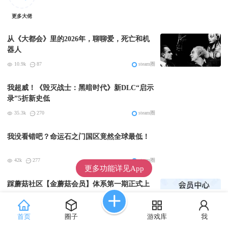
更多大佬
从《大都会》里的2026年，聊聊爱，死亡和机
器人
10.9k
87
steam圈
我超威！《毁灭战士：黑暗时代》新DLC“启示
录”5折新史低
35.3k
270
steam圈
我没看错吧？命运石之门国区竟然全球最低！
42k
277
steam圈
更多功能详见App
踩蘑菇社区【金蘑菇会员】体系第一期正式上
线
79.3k
149
社区站务
首页
圈子
游戏库
我