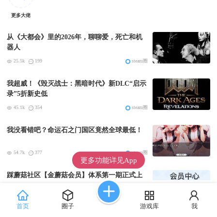
更多大佬
从《大都会》里的2026年，聊聊爱，死亡和机
器人
25.5k
199
steam圈
我超威！《毁灭战士：黑暗时代》新DLC“启示
录”5折新史低
45.1k
354
steam圈
我没看错吧？命运石之门国区竟然全球最低！
54.7k
377
steam圈
更多功能详见App
踩蘑菇社区【金蘑菇会员】体系第一期正式上
线
89k
176
社区站务
首页
圈子
游戏库
我