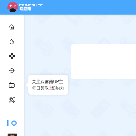
关注踩蘑菇UP主
每日领取
3
影响力