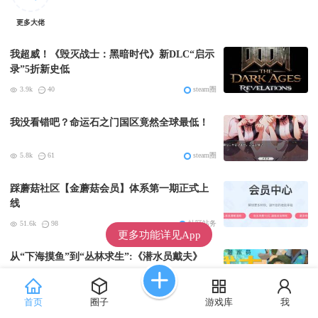
更多大佬
我超威！《毁灭战士：黑暗时代》新DLC“启示
录”5折新史低
3.9k
40
steam圈
我没看错吧？命运石之门国区竟然全球最低！
5.8k
61
steam圈
踩蘑菇社区【金蘑菇会员】体系第一期正式上
线
51.6k
98
社区站务
更多功能详见App
从“下海摸鱼”到“丛林求生”:《潜水员戴夫》
DLC《丛林》移动端定档8月14日
18.2k
140
游戏圈那些事
首页
圈子
游戏库
我