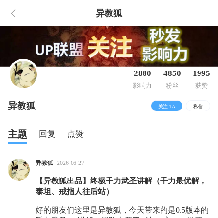
异教狐
2880
4850
1995
影响力
粉丝
获赞
异教狐
关注 TA
私信
主题
回复
点赞
异教狐
2026-06-27
【异教狐出品】终极千力武圣讲解（千力最优解，
泰坦、戒指人往后站）
好的朋友们这里是异教狐，今天带来的是0.5版本的