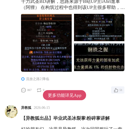
千力武圣BD讲解，思路来源于B站UP主iAhri進軍
（阿狸） 在构筑过程中也得到该UP主很多帮助，
特此感谢。 优点： 几乎全能，常驻100移速，120
稀有度（降低稀有度可以到150移速）对巅峰
BOSS2000万DPS，刷图DPS在5000万左右，常驻
9000+护盾、2W5闪避、1500+护盾秒回，无视点
燃、流血、中毒、眩晕，200亢奋不上变态石板可
以
流放之路2:降临
867
0
51
更多功能详见App
异教狐
2026-06-15
【异教狐出品】毕业武圣冰裂掌\粉碎掌讲解