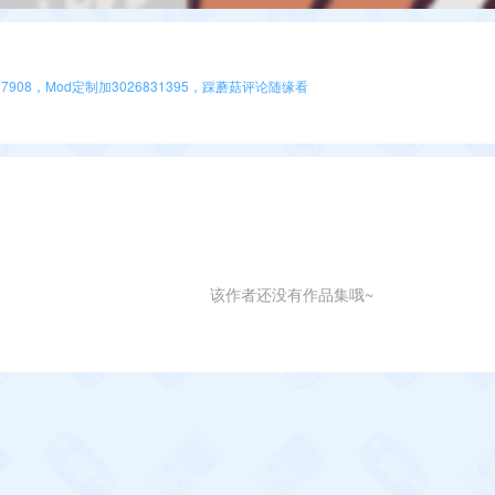
7908，Mod定制加3026831395，踩蘑菇评论随缘看
该作者还没有作品集哦~