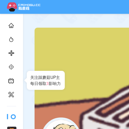
关注踩蘑菇UP主
每日领取
3
影响力