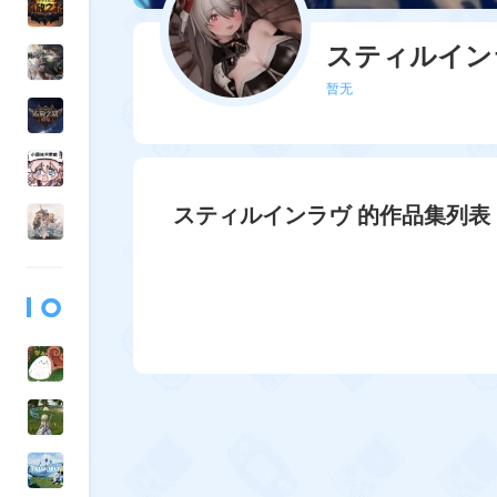
スティルイン
暂无
スティルインラヴ 的作品集列表