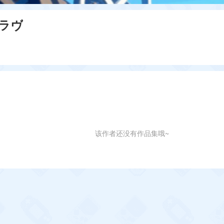
ラヴ
该作者还没有作品集哦~