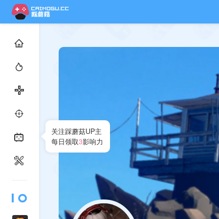
关注踩蘑菇UP主
每日领取
3
影响力