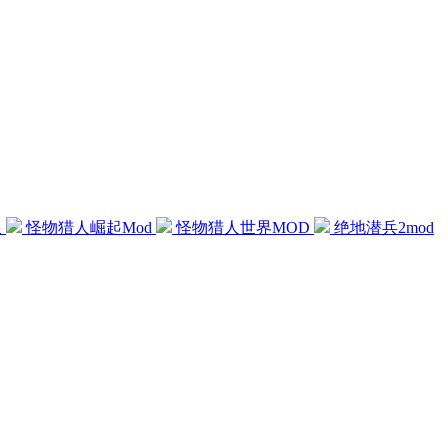
限
怪物猎人崛起Mod
怪物猎人世界MOD
绝地潜兵2mod