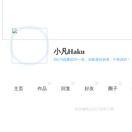
小凡Haku
B站与踩蘑菇ID一致，攻略通俗易懂，不整虚的！
-
-
-
-
主页
作品
回复
好友
圈子
还未编辑过自己的简介哦