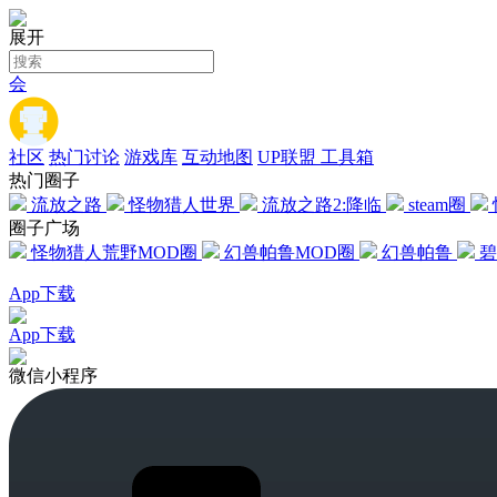
展开
会
社区
热门讨论
游戏库
互动地图
UP联盟
工具箱
热门圈子
流放之路
怪物猎人世界
流放之路2:降临
steam圈
圈子广场
怪物猎人荒野MOD圈
幻兽帕鲁MOD圈
幻兽帕鲁
碧
App
下载
App
下载
微信小程序