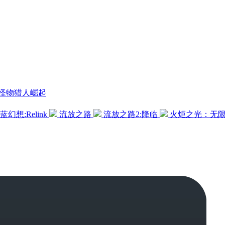
怪物猎人崛起
蓝幻想:Relink
流放之路
流放之路2:降临
火炬之光：无