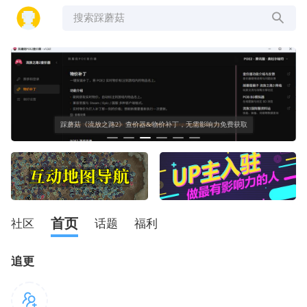
搜索踩蘑菇
踩蘑菇《流放之路2》查价器&物价补丁，无需影响力免费获取
首页
社区
话题
福利
追更