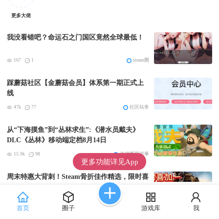
更多大佬
我没看错吧？命运石之门国区竟然全球最低！
167
1
steam圈
踩蘑菇社区【金蘑菇会员】体系第一期正式上
线
47k
77
社区站务
从“下海摸鱼”到“丛林求生”:《潜水员戴夫》
DLC《丛林》移动端定档8月14日
15.9k
98
游戏圈那些事
更多功能详见App
周末特惠大背刺！Steam骨折佳作精选，限时喜
加二，火速来看！
17.6k
86
steam圈
首页
圈子
游戏库
我