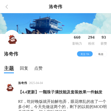
洛奇伟
660
294
93
影响力
粉丝
获赞
洛奇伟
关注 TA
私信
主题
回复
点赞
洛奇伟
2025-04-04
【4.4更新】一颗珠子满技能及套装效果一件触发
RT，吃好晚饭就开始解包弄，眼花缭乱的改了一个
多小时，今天先做这两个的，剩下的以前的MOD明