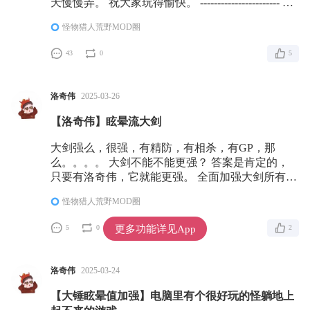
天慢慢弄。 祝大家玩得愉快。 ----------------------- 食
用方法，需要REF前置，将解压后的natives文件夹
怪物猎人荒野MOD圈
扔到游戏根目录即可。 支持最新的1.10版本。
43
0
5
洛奇伟
2025-03-26
【洛奇伟】眩晕流大剑
大剑强么，很强，有精防，有相杀，有GP，那
么。。。。 大剑不能不能更强？ 答案是肯定的，
只要有洛奇伟，它就能更强。 全面加强大剑所有常
用招式的眩晕值。没错，你只需要蓄力，平砍，怪
怪物猎人荒野MOD圈
就会晕在地上让你出真蓄3. 当然，如果你本来就是
个大剑高手，你可以蓄力的时候铁山靠龙龙，那么
更多功能详见App
5
0
2
你会发现，你铁山靠以后，龙龙就晕了，让你可以
安逸的释放满蓄的真蓄3.
洛奇伟
2025-03-24
【大锤眩晕值加强】电脑里有个很好玩的怪躺地上