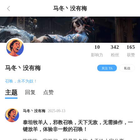
马冬丶没有梅
10
342
165
影响力
粉丝
获赞
马冬丶没有梅
关注 TA
私信
召唤，永不为奴！
主题
回复
点赞
马冬丶没有梅
2025-09-13
泰坦牧羊人，邪教召唤，天下无敌，无需操作，一
键放羊，体验非一般的召唤！