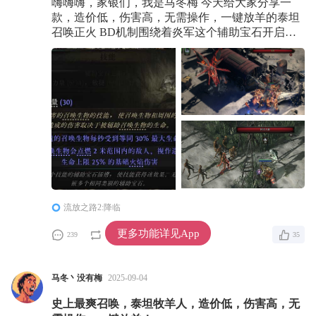
嗨嗨嗨，家银们，我是马冬梅 今天给大家分享一
款，造价低，伤害高，无需操作，一键放羊的泰坦
召唤正火 BD机制围绕着炎军这个辅助宝石开启，
通过堆叠高额的召唤物生命来获得高额基础点燃伤
害 然后通过堆叠召唤物最大抗性，达到召唤物90火
炕，让收到的伤害降低至3%左右，再配合天赋的秒
回，达成召唤物不掉血，从而无需切换武器，吃药
等操作 目前我是294精魄，根据自身精魄数量来增
加或者减少骷髅召唤生物相关的种类数量
流放之路2:降临
更多功能详见App
239
0
35
马冬丶没有梅
2025-09-04
史上最爽召唤，泰坦牧羊人，造价低，伤害高，无