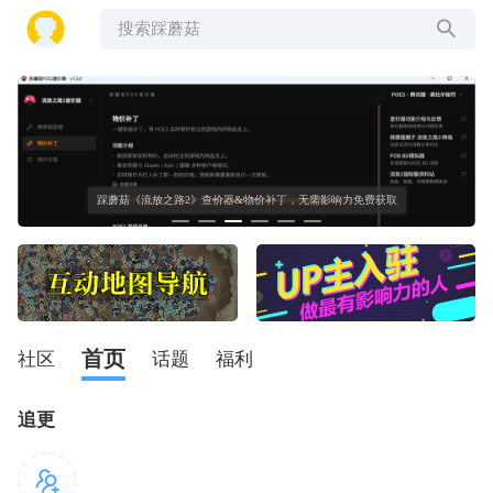
搜索踩蘑菇
踩蘑菇《流放之路2》查价器&物价补丁，无需影响力免费获取
首页
社区
话题
福利
追更