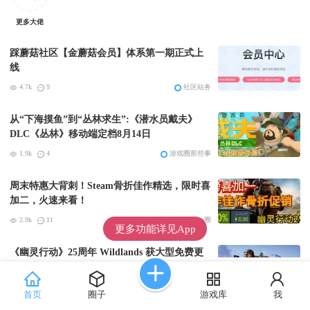
更多大佬
踩蘑菇社区【金蘑菇会员】体系第一期正式上
线
4.7k
9
社区站务
从“下海摸鱼”到“丛林求生”:《潜水员戴夫》
DLC《丛林》移动端定档8月14日
1.9k
4
游戏圈那些事
周末特惠大背刺！Steam骨折佳作精选，限时喜
加二，火速来看！
2.9k
11
steam圈
更多功能详见App
《幽灵行动》25周年 Wildlands 获大型免费更
新
7.8k
34
游戏圈那些事
首页
圈子
游戏库
我