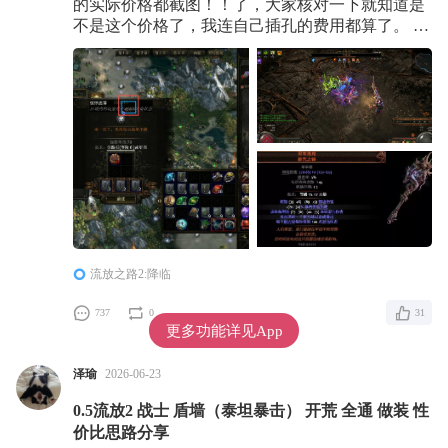
的实际价格都截图！！了，大家核对一下就知道是
不是这个价格了，我连自己插孔的费用都算了。 终
局BOSS+刷图视频链接： 【0.5流放2战士 泰坦盾
墙 483E低造价 终局BOSS+高亢奋刷图展示】
https://www.bilibili.com/video/BV1LHTw6HEQa/?
share_source=copy_web&vd_sourc
流放之路2:降临
737
0
31
更多功能详见App
泽瑜
2026-06-23
0.5流放2 战士 盾墙（泰坦暴击） 开荒 全通 做装 性
价比思路分享