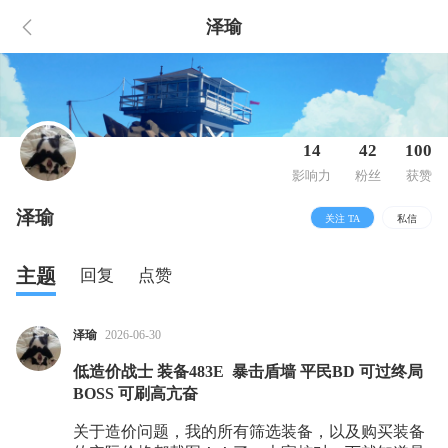
泽瑜
14
42
100
影响力
粉丝
获赞
泽瑜
关注 TA
私信
主题
回复
点赞
泽瑜
2026-06-30
低造价战士 装备483E 暴击盾墙 平民BD 可过终局
BOSS 可刷高亢奋
关于造价问题，我的所有筛选装备，以及购买装备