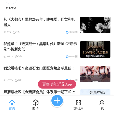
更多大佬
从《大都会》里的2026年，聊聊爱，死亡和机
器人
17k
126
steam圈
我超威！《毁灭战士：黑暗时代》新DLC“启示
录”5折新史低
40.1k
304
steam圈
我没看错吧？命运石之门国区竟然全球最低！
47.7k
306
steam圈
更多功能详见App
踩蘑菇社区【金蘑菇会员】体系第一期正式上
线
82.6k
157
社区站务
首页
圈子
游戏库
我