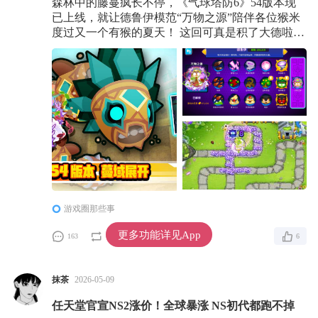
森林中的藤蔓疯长不停，《气球塔防6》54版本现
已上线，就让德鲁伊模范“万物之源”陪伴各位猴米
度过又一个有猴的夏天！ 这回可真是积了大德啦
少用猴子多种树，搞可持续发展还得看德鲁伊。在
阳光雨水充足、植物茂盛疯长的夏天，亲近自然的
德鲁伊又搞出了戳气球的新套路 —— 现在，德鲁
伊模范“万物之源”堂堂登场！在“六德”的尽头，
是“劳模大德”的降临！ 模范德鲁伊“万物之源”融合
了所有5级德鲁伊的能力，输出、辅
游戏圈那些事
更多功能详见App
163
0
6
抹茶
2026-05-09
任天堂官宣NS2涨价！全球暴涨 NS初代都跑不掉