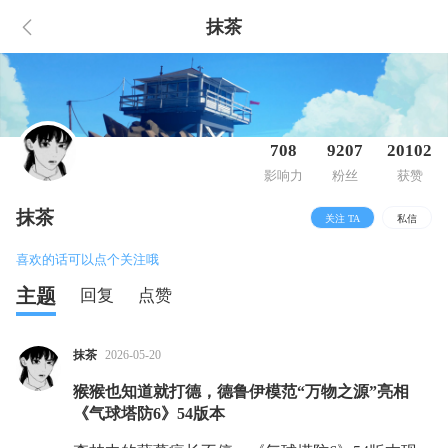
抹茶
708
9207
20102
影响力
粉丝
获赞
抹茶
关注 TA
私信
喜欢的话可以点个关注哦
主题
回复
点赞
抹茶
2026-05-20
猴猴也知道就打德，德鲁伊模范“万物之源”亮相
《气球塔防6》54版本