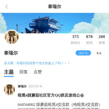
泰瑞尔
375
870
200
影响力
粉丝
获赞
泰瑞尔
关注 TA
私信
圣光啊，你看到前面那个强大的敌人了吗！！！
主题
回复
点赞
泰瑞尔
2023-05-30
暗黑4踩蘑菇社区官方QQ群及游戏公会
644544062 踩蘑菇暗黑4交流群（纯暗黑4交流群）