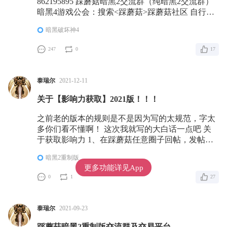
862195895 踩蘑菇暗黑2交流群（纯暗黑2交流群）
暗黑4游戏公会：搜索<踩蘑菇>踩蘑菇社区 自行申
请加入 公会领袖Genji521#3242
暗黑破坏神4
247
0
17
泰瑞尔
2021-12-11
关于【影响力获取】2021版！！！
之前老的版本的规则是不是因为写的太规范，字太
多你们看不懂啊！ 这次我就写的大白话一点吧 关
于获取影响力 1、在踩蘑菇任意圈子回帖，发帖都
可以获得影响力，除了【活动公示圈】【POE工具
暗黑2重制版
圈】这两个圈子不能活动影响力 2、关于不知道回
更多功能详见App
什么帖或不知道发贴的玩家，可以到【多人运动
0
1
27
圈】发一些日常的话题，或者网络上看到的沙雕
图，段子都行，如果喜欢看剧也可以到【看剧推荐
圈】发发最近自己看的剧或者动漫的感想，这两个
泰瑞尔
2021-09-23
踩蘑菇暗黑2重制版交流群及交易平台