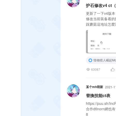
护石修改v4 ct（
更新了一下v4版
修改当前装备着的
踩蘑菇這地址怎麼
怪物猎人崛起Mo
63087
某个mh萌新
2021-1
替換技能ct表
https://puu.sh/In
合作dtlnorn網也有發佈
8