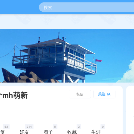
个mh萌新
私信
关注 TA
53
214
5
3
0
回复
好友
圈子
收藏
生涯