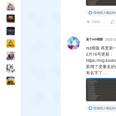
怪物猎人崛起Mo
76260
某个mh萌新
2023-0
rsz模版 再更
2月16号更新：
https://img.koo
新增了变量名的修
有名字了
同步github：
怪物猎人崛起Mo