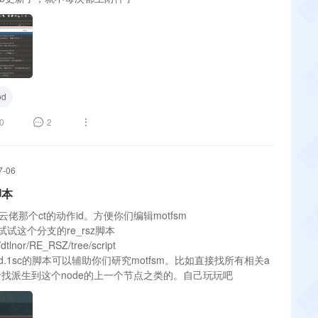
d
0
2
7-06
脚本
之前云佬那个ct的动作id。方便你们编辑motfsm
试这个分支的re_rsz脚本
/dtlnor/RE_RSZ/tree/script
d.1sc的脚本可以辅助你们研究motfsm。比如直接找所有相关a
e。或者找派生到这个node的上一个节点之类的。自己玩玩吧