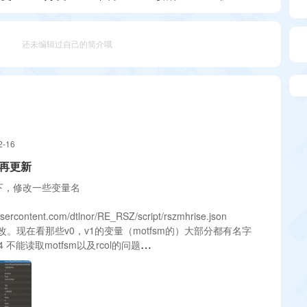
还未编辑过自己的简介哦
2-16
号再更新
一下，修改一些变量名
busercontent.com/dtlnor/RE_RSZ/script/rszmhrise.json
。现在看那些v0，v1的变量（motfsm的）大部分都有名字
 不能读取motfsm以及rcol的问题