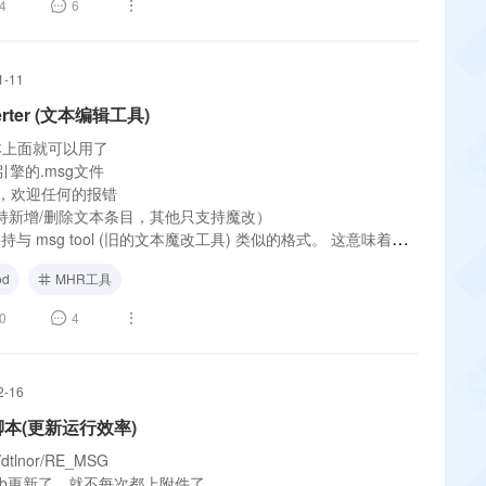
4
6
1-11
erter (文本编辑工具)
本上面就可以用了
引擎的.msg文件
本，欢迎任何的报错
支持新增/删除文本条目，其他只支持魔改）
保持与 msg tool (旧的文本魔改工具) 类似的格式。 这意味着一
 文件。
d
MHR工具
0
4
2-16
/脚本(更新运行效率)
m/dtlnor/RE_MSG
hub更新了，就不每次都上附件了