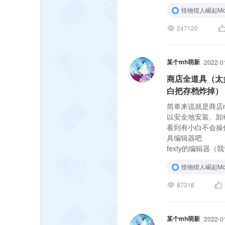
怪物猎人崛起Mo
247120
某个mh萌新
2022-0
商店全道具（太
白把存档炸掉）
简单来说就是商店
以安全地安装、卸
看到有小白不会操作
具编辑器吧
fexty的编辑器
https://www.nexu
怪物猎人崛起Mo
87318
某个mh萌新
2022-0