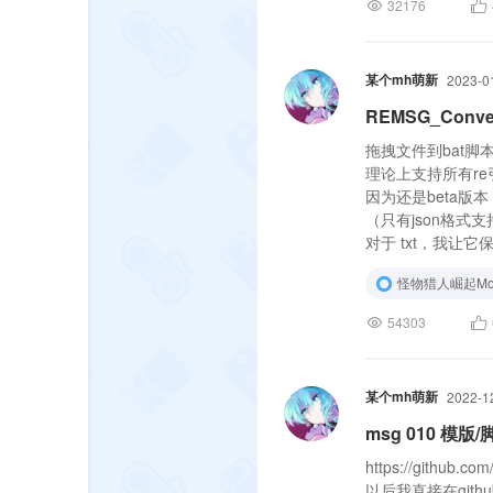
32176
某个mh萌新
2023-0
REMSG_Conv
拖拽文件到bat脚
理论上支持所有re
因为还是beta版
（只有json格式
对于 txt，我让它
个 lang 一个 txt
怪物猎人崛起Mo
54303
某个mh萌新
2022-1
msg 010 模版
https://github.co
以后我直接在git