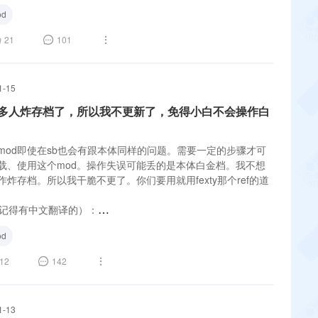
d
21
101
1-15
多人炸存档了，所以我不更新了，免得小白不会操作白
mod即使在sb也会有跟本体同样的问题。需要一定的步骤才可
载、使用这个mod。操作失误可能丢的是本体白金档。我不想
炸存档。所以我干脆不更了。你们要用就用fexty那个ref的道
（我记得有中文翻译的）：
smods.com/monsterhunterrise/mods/17
d
12
142
1-13