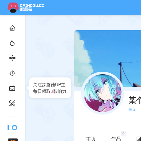
关注踩蘑菇UP主
每日领取
3
影响力
某
暂无
0
主页
作品