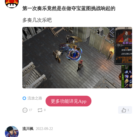
第一次奏乐竟然是在做夺宝蓝图挑战响起的
多奏几次乐吧
流放之路
POE近30天仅20%好评
更多功能详见App
17
0
1
流川枫
2022-09-22