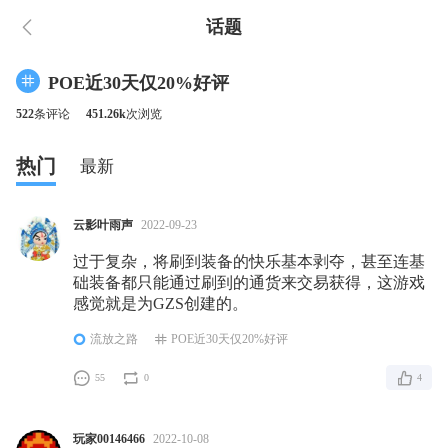
话题
POE近30天仅20%好评
522
条评论
451.26k
次浏览
热门
最新
云影叶雨声
2022-09-23
过于复杂，将刷到装备的快乐基本剥夺，甚至连基
础装备都只能通过刷到的通货来交易获得，这游戏
感觉就是为GZS创建的。
流放之路
POE近30天仅20%好评
55
0
4
玩家00146466
2022-10-08