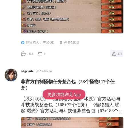
怪物猎人世界MOD
任务MOD
1833
0
170
edgeyule
2020-10-14
非官方自制怪物任务整合包（58个怪物117个任
务）
更多功能详见App
【系列联动】 《怪物猎人 世界 冰原》官方活动与
斗技挑战整合包（168+77个任务） 《怪物猎人 崛
起 曙光》官方活动与斗技怪异整合包（63+183个任
务） 《怪物猎人 荒野》官方活动与挑战任务整合
包（82+41个任务）