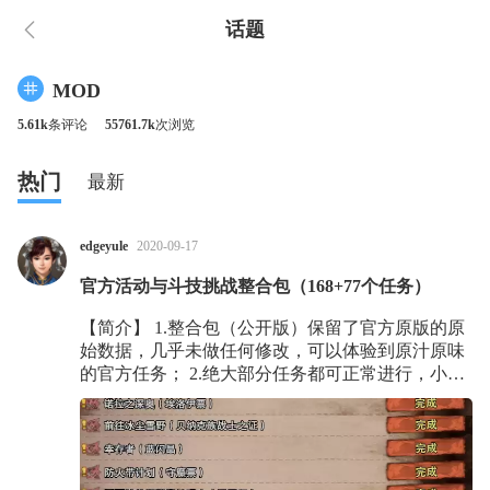
话题
MOD
5.61k
条评论
55761.7k
次浏览
热门
最新
edgeyule
2020-09-17
官方活动与斗技挑战整合包（168+77个任务）
【简介】 1.整合包（公开版）保留了官方原版的原
始数据，几乎未做任何修改，可以体验到原汁原味
的官方任务； 2.绝大部分任务都可正常进行，小部
分任务可能存在一些小问题但是不影响完成任务，
只有极个别任务无法正常进行或完成； 上下位任务
包括： ★1 清晨大骚动