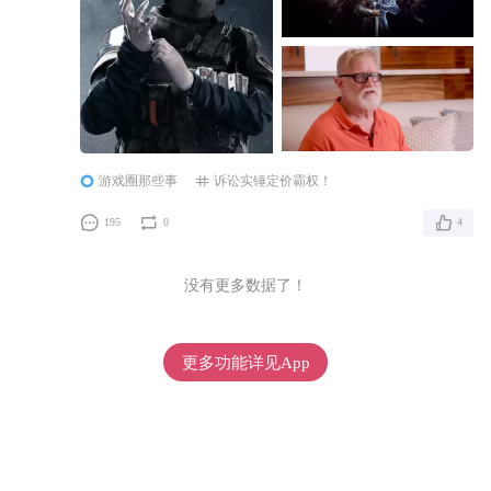
后，向育碧发出了最后通牒，要求在“次日结束
前”纠正
游戏圈那些事
诉讼实锤定价霸权！
195
0
4
没有更多数据了！
更多功能详见App