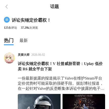
话题
诉讼实锤定价霸权！
125
条评论
37.29k
次浏览
热门
最新
灵摆大师
2026-06-02
诉讼实锤定价霸权！V 社曾威胁育碧：Uplay 低价
卖 R6 就全平台下架
一份最新披露的报道揭示了Valve在维护Steam平台
定价优势时可能采取的强硬手段。据彭博社报道，
在一起针对Valve的反垄断集体诉讼中披露的电子邮
件显示，Valve曾因育碧在其自家平台Uplay上以更
低价销售《彩虹六号：围攻》的捆绑包，而威胁要
将该游戏全系列从Steam下架。 报道称，Valve在得
知育碧在Uplay上推出了一款更便宜的独家捆绑包