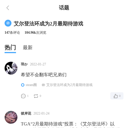
话题
艾尔登法环成为2月最期待游戏
147
条评论
104.96k
次浏览
热门
最新
羽か
2022-01-27
希望不会翻车吧兄弟们
steam圈
艾尔登法环成为2月最期待游戏
1
0
0
彼岸花
2022-01-24
TGA“2月最期待游戏”投票：《艾尔登法环》以