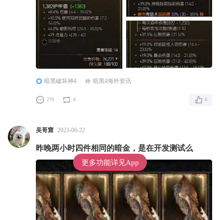
缀，这两条词缀完全就是辣鸡，根本不应该出现在
装备上面。 下面是实测内容： 首先我准备了三件
暗黑破坏神4
暗黑4海外资讯
279
0
6
吴哥窟
2023-06-22
昨晚两小时四件相同的暗金，是在开发测试么
更多功能详见App