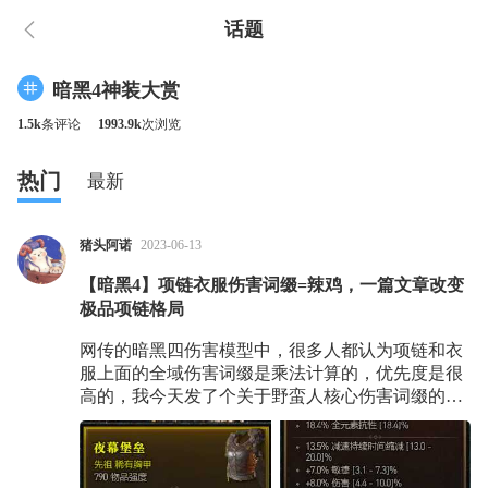
话题
暗黑4神装大赏
1.5k
条评论
1993.9k
次浏览
热门
最新
猪头阿诺
2023-06-13
【暗黑4】项链衣服伤害词缀=辣鸡，一篇文章改变
极品项链格局
网传的暗黑四伤害模型中，很多人都认为项链和衣
服上面的全域伤害词缀是乘法计算的，优先度是很
高的，我今天发了个关于野蛮人核心伤害词缀的视
频，视频下面正好有人问我这个问题，结果我在没
有实测的情况下给与了一个唐突的回复，后来觉得
还是得实测一下这事。 然后我去游戏里面实测了一
下，直接说结论， 衣服和项链上面的全域伤害词