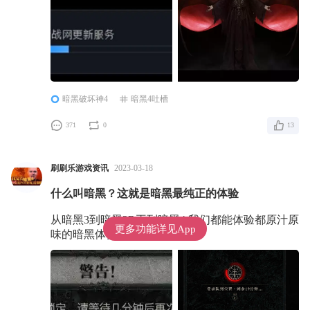
暗黑破坏神4
暗黑4吐槽
371
0
13
刷刷乐游戏资讯
2023-03-18
什么叫暗黑？这就是暗黑最纯正的体验
从暗黑3到暗黑2R再到暗黑4 我们都能体验都原汁原
更多功能详见App
味的暗黑体验 真棒！