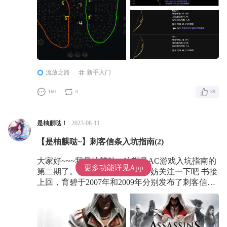
子是一个入门贴，旨在帮助想入坑的小伙伴快
流放之路
新手入门
160
0
38
是柚麒哒！
2023-08-11
【是柚麒哒~】刺客信条入坑指南(2)
大家好~~~我是柚麒哒。这期是AC游戏入坑指南的
更多功能详见App
第二期了。谢谢各位的支持！不妨关注一下吧 书接
上回，育碧于2007年和2009年分别发布了刺客信条
1和刺客信条2这两部育碧生涯中的“里程碑游戏”。
为育碧带来了几千万的销量，正式开启了刺客信条
这一在广大玩家中流传的经典IP。 育碧吸取了玩家
们对前两作的建议，最后推出了刺客信条兄弟会–