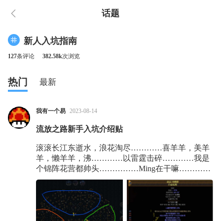
话题
新人入坑指南
127
条评论
382.58k
次浏览
热门
最新
我有一个易
2023-08-14
流放之路新手入坑介绍贴
滚滚长江东逝水，浪花淘尽…………喜羊羊，美羊
羊，懒羊羊，沸…………以雷霆击碎…………我是
个锦阵花营都帅头……………Ming在干嘛…………
开炮！！！ 众所周知，流放之路是一款门槛较高的
游戏，学习成本很高，特别是那个出名的有上千点
密密麻麻的天赋树，让很多小伙伴望而却步。但其
实也就那么回事儿，设计师就算整的头发都没了这
游戏咱照样能一根头发不掉把他给看光光。 这个帖