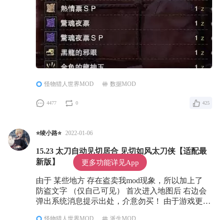
怪物猎人世界MOD
数据MOD
4477
0
425
⭐绫小路⭐
2022-01-06
15.23 太刀自动见切居合 见切如风太刀侠【适配最
新版】
更多功能详见App
由于 某些地方 存在盗卖我mod现象，所以加上了
防盗文字 （仅自己可见） 首次进入地图后 右边会
弹出系统消息提示出处，介意勿买！ 由于游戏更新
过几次，导致以前没更新的大部分mod都失效，安
怪物猎人世界MOD
派生MOD