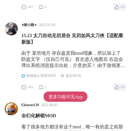
4477
0
425
⭐绫小路⭐
2022-01-06
15.23 太刀自动见切居合 见切如风太刀侠【适配最
新版】
由于 某些地方 存在盗卖我mod现象，所以加上了
防盗文字 （仅自己可见） 首次进入地图后 右边会
弹出系统消息提示出处，介意勿买！ 由于游戏更新
过几次，导致以前没更新的大部分mod都失效，安
怪物猎人世界MOD
派生MOD
装MOD前先试试能不能正常进入游戏，大部分导致
闪退的是过期的DLL文件，检查nativePC\plugins文
1651
1
379
件夹里面有没有过期的DLL文件，尽量保证文件最
后的修改时间在2024年10月后 【 可试用30分钟,
更多功能详见App
Element120
2021-08-05
全幻化解锁MOD
看了很多地方都没有这个mod，唯一有的是之前那