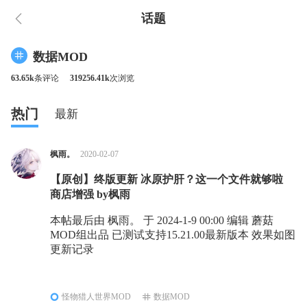
话题
数据MOD
63.65k
条评论
319256.41k
次浏览
热门
最新
枫雨。
2020-02-07
【原创】终版更新 冰原护肝？这一个文件就够啦
商店增强 by枫雨
本帖最后由 枫雨。 于 2024-1-9 00:00 编辑 蘑菇
MOD组出品 已测试支持15.21.00最新版本 效果如图
更新记录
怪物猎人世界MOD
数据MOD