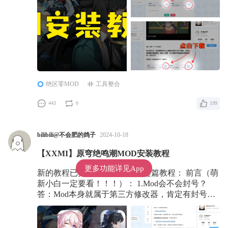
绝区零MOD
工具整合
443
0
199
bilibili@不会肥的鸽子
2024-10-18
【XXMI】原穹绝鸣潮MOD安装教程
更多功能详见App
新的教程已更新，建议大家看这篇教程： 前言（萌
新小白一定要看！！！）： 1.Mod会不会封号？
答：Mod本身就属于第三方修改器，肯定有封号风
险，只是通常情况下，游戏官方懒得管罢了。怕别
用，用别怕，封别闹。自己对自己的账号负
责！！！ 2.手机能不能玩？