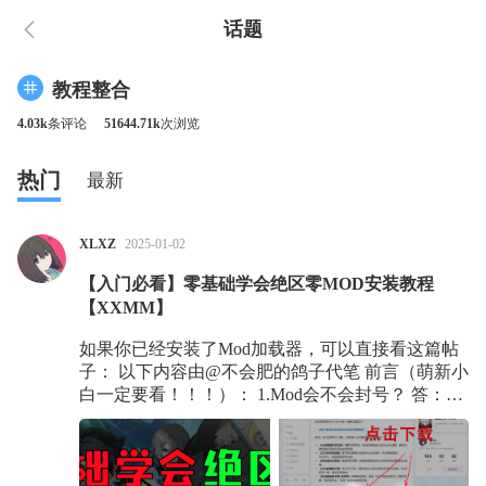
话题
教程整合
4.03k
条评论
51644.71k
次浏览
热门
最新
XLXZ
2025-01-02
【入门必看】零基础学会绝区零MOD安装教程
【XXMM】
如果你已经安装了Mod加载器，可以直接看这篇帖
子： 以下内容由@不会肥的鸽子代笔 前言（萌新小
白一定要看！！！）： 1.Mod会不会封号？ 答：
Mod本身就属于第三方修改器，肯定有封号风险，
只能说，封号概率很低，怕别用，用别怕，封别
闹。自己对自己的账号负责！！！