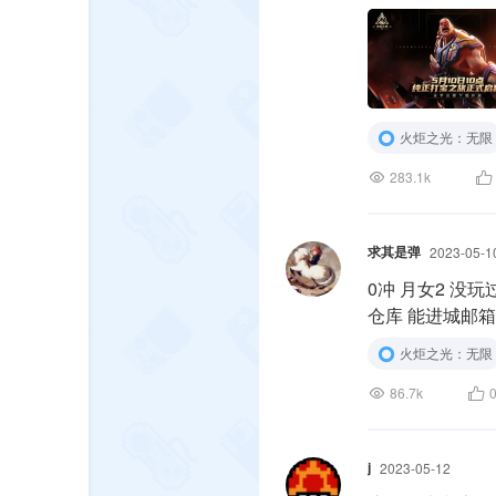
■ App Store：http
火炬之光：无限
283.1k
求其是弹
2023-05-1
0冲 月女2 没
仓库 能进城
火炬之光：无限
86.7k
j
2023-05-12