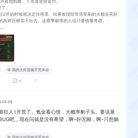
2提升真他妈难，下水道里捞金币。
2了。
狂2开的时候就决定住塔里。结果发现经常塔里刷的火都去买好
的灰烬压根卖不出去。这赛季刷塔的人估计要慎重考虑。
bili.com/video/BV1Kz4y187YC/?vd_source=ab1208c9da77cf91b
我的火炬国服开荒本命
0
4
3-05-09
算狂人1开荒了。氪金看心情，大概率豹子头。要说展
BUG吧，现在问就是没有希望，啊~好无聊，啊~只想躺
我的火炬国服开荒本命