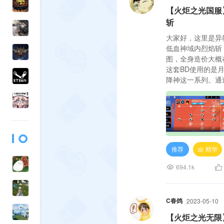
【火炬之光国服】
斩
大家好，这里是异
低血神域内烈焰斩，
图，全身造价大概
这套BD使用的是月
降神这一系列。通
即便处于低血状态
推荐
精华
694.1k
C春鸽
2023-05-10
【火炬之光无限