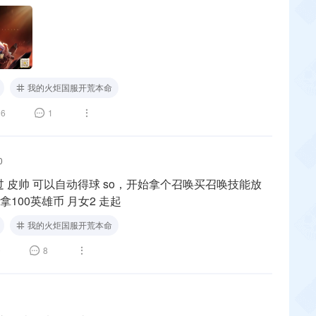
s://apps.apple.com/cn/app/1528917194
我的火炬国服开荒本命
6
1
0
玩过 皮帅 可以自动得球 so，开始拿个召唤买召唤技能放
邮箱拿100英雄币 月女2 走起
我的火炬国服开荒本命
0
8