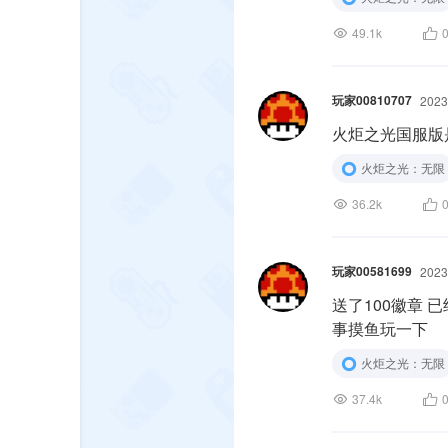
49.1k
玩家00810707
2023
火炬之光国服版
火炬之光：无限
36.2k
玩家00581699
2023
送了100徽章 已经用月2开荒啦 冰
事摸鱼玩一下
火炬之光：无限
37.4k