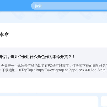
本命
开启，哥几个会用什么角色作为本命开荒？！
，今天开一个这波最不错的是又有PC端可以爽了，还没预下载的同学赶紧
■ TapTap：https://www.taptap.cn/app/172664■ App Store