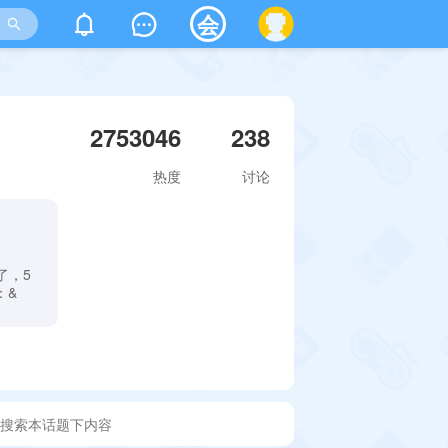
会
2753046
238
热度
讨论
了，5
：&