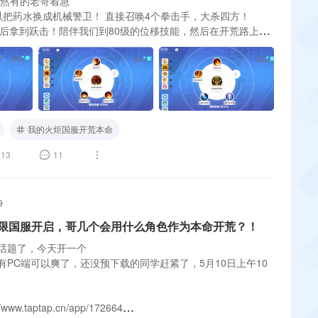
不然有的老哥着急
以把药水换成机械警卫！ 直接召唤4个拳击手，大杀四方！
s之后拿到跃击！陪伴我们到80级的位移技能，然后在开荒路上寻
剑的1.65攻速单手剑，如果后续拿到灵魂交错，一定要把灵魂
我的火炬国服开荒本命
13
11
9
限国服开启，哥几个会用什么角色作为本命开荒？！
话题了，今天开一个
有PC端可以爽了，还没预下载的同学赶紧了，5月10日上午10
/www.taptap.cn/app/172664