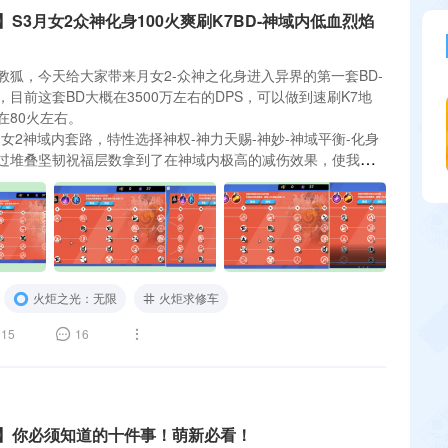
S3月女2众神化身100火爽刷K7BD-神域内低血烈焰
教狐，今天给大家带来月女2-众神之化身进入异界的第一套BD-
目前这套BD大概在3500万左右的DPS，可以做到速刷K7地
在80火左右。
女2神域内套路，特性选择神权-神力天赐-神妙-神域平衡-化身
过堆叠坚韧祝福层数拿到了在神域内极高的减伤效果，使我们
也能无视敌人的大部分伤害。再通过天赋走巨力神
火炬之光：无限
火炬求修车
15
16
】你必须知道的十件事！萌新必看！