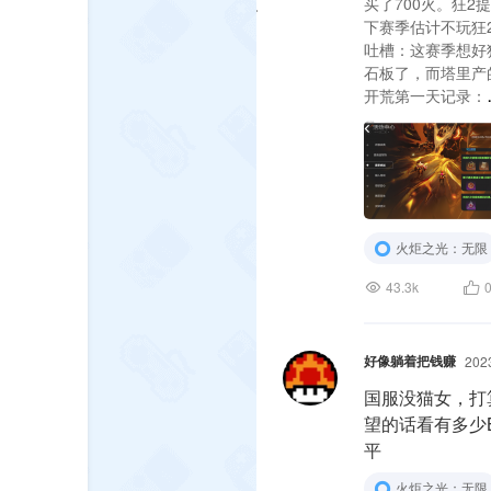
买了700火。狂
下赛季估计不玩狂
吐槽：这赛季想好
石板了，而塔里产
开荒第一天记录：
https://www.bili
火炬之光：无限
43.3k
好像躺着把钱赚
202
国服没猫女，打
望的话看有多少
平
火炬之光：无限