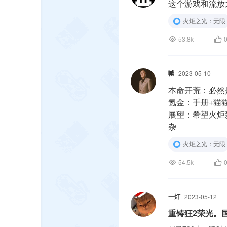
这个游戏和流放
火炬之光：无限
53.8k
嘁
2023-05-10
本命开荒：必然是
氪金：手册+猫猫
展望：希望火炬
杂
火炬之光：无限
54.5k
一灯
2023-05-12
重铸狂2荣光。