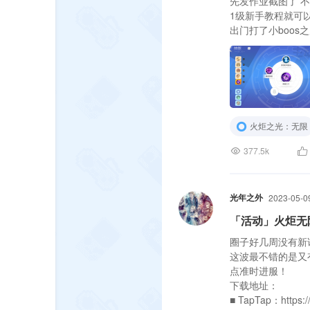
先发作业截图了 
1级新手教程就可
出门打了小boo
找两把名叫粗制铁
交错放右边，小铁
火炬之光：无限
377.5k
光年之外
2023-05-0
「活动」火炬无
圈子好几周没有新
这波最不错的是又
点准时进服！
下载地址：
■ TapTap：https:/